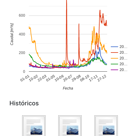
600
Caudal [m³/s]
400
20…
20…
200
20…
20…
20…
0
10-06
29-08
17-11
10-02
01-05
20-07
08-10
27-12
01-01
22-03
Fecha
Históricos