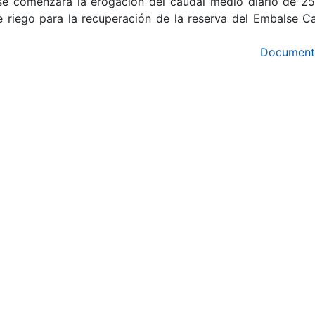
 se comenzará la erogación del caudal medio diario de 25
e riego para la recuperación de la reserva del Embalse C
Document