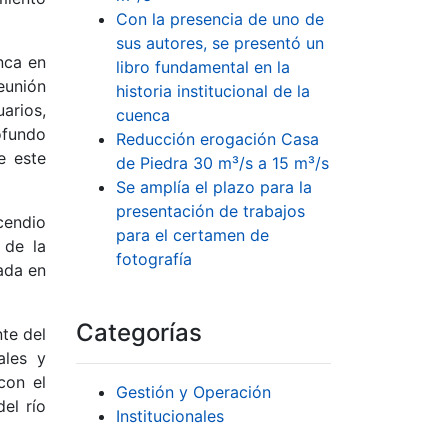
Con la presencia de uno de
sus autores, se presentó un
nca en
libro fundamental en la
eunión
historia institucional de la
arios,
cuenca
ofundo
Reducción erogación Casa
e este
de Piedra 30 m³/s a 15 m³/s
Se amplía el plazo para la
presentación de trabajos
cendio
para el certamen de
 de la
fotografía
ada en
Categorías
te del
ales y
con el
Gestión y Operación
el río
Institucionales