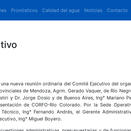
nes
Pronósticos
Calidad del agua
Noticias
Contacto
tivo
 una nueva reunión ordinaria del Comité Ejecutivo del orga
rovinciales de Mendoza, Agrm. Gerado Vaquer, de Río Negro
tiri y Dr. Jorge Dosio y de Buenos Aires, Ing° Mariano Pe
esentación de CORFO-Río Colorado. Por la Sede Operati
Técnico, Ing° Fernando Andrés, el Gerente Administrativ
ecutivo, Ing° Miguel Boyero.
cuestiones administrativas, presupuestarias y de funciona