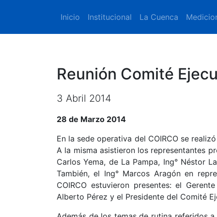
Inicio
Institucional
La Cuenca
Medicio
Reunión Comité Ejecu
3 Abril 2014
28 de Marzo 2014
En la sede operativa del COIRCO se realizó
A la misma asistieron los representantes p
Carlos Yema, de La Pampa, Ing° Néstor Las
También, el Ing° Marcos Aragón en repr
COIRCO estuvieron presentes: el Gerente 
Alberto Pérez y el Presidente del Comité Ej
Además de los temas de rutina referidos a 