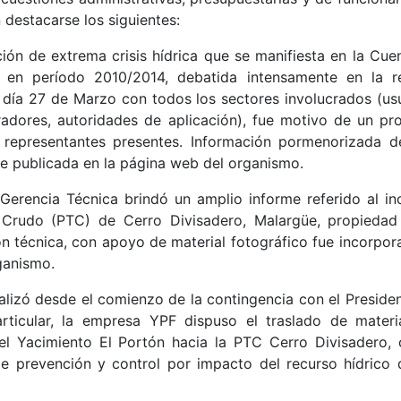
destacarse los siguientes:
ción de extrema crisis hídrica que se manifiesta en la Cue
e en período 2010/2014, debatida intensamente en la r
día 27 de Marzo con todos los sectores involucrados (usu
radores, autoridades de aplicación), fue motivo de un pr
 representantes presentes. Información pormenorizada d
te publicada en la página web del organismo.
Gerencia Técnica brindó un amplio informe referido al in
 Crudo (PTC) de Cerro Divisadero, Malargüe, propiedad
 técnica, con apoyo de material fotográfico fue incorpor
ganismo.
alizó desde el comienzo de la contingencia con el Presiden
rticular, la empresa YPF dispuso el traslado de materi
l Yacimiento El Portón hacia la PTC Cerro Divisadero, 
de prevención y control por impacto del recurso hídrico d