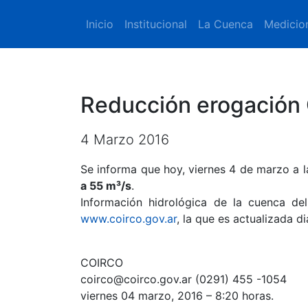
Inicio
Institucional
La Cuenca
Medicio
Reducción erogación 
4 Marzo 2016
Se informa que hoy, viernes 4 de marzo a l
a 55 m³/s
.
Información hidrológica de la cuenca del
www.coirco.gov.ar
, la que es actualizada d
COIRCO
coirco@coirco.gov.ar (0291) 455 -1054
viernes 04 marzo, 2016 – 8:20 horas.