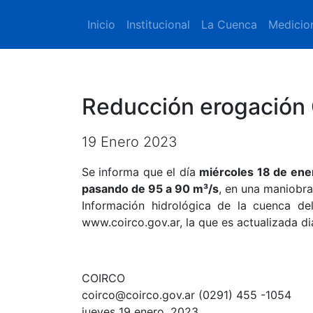
Inicio
Institucional
La Cuenca
Medicio
Reducción erogación 
19 Enero 2023
Se informa que el día
miércoles 18 de ene
pasando de 95 a 90 m³/s
, en una maniobra,
Información hidrológica de la cuenca de
www.coirco.gov.ar, la que es actualizada di
COIRCO
coirco@coirco.gov.ar (0291) 455 -1054
jueves 19 enero, 2023