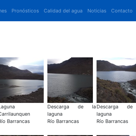
nes
Pronósticos
Calidad del agua
Noticias
Contacto
Laguna
Descarga de la
Descarga de
Carrilaunquen
laguna
laguna
Río Barrancas
Río Barrancas
Río Barrancas