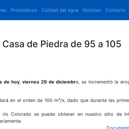
nes
Pronósticos
Calidad del agua
Noticias
Contacto
 Casa de Piedra de 95 a 105
s de hoy
,
viernes 29 de diciembr
e, se incrementó la ero
dará en el orden de 100 m³/s, dado que durante las prime
 río Colorado se puede obtener en nuestro sitio de Int
iariamente.
Document