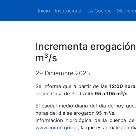
Inicio
Institucional
La Cuenca
Medicio
Incrementa erogación
m³/s
29 Diciembre 2023
Se informa que a partir de las
12:00 hora
desde Casa de Piedra
de 95 a 105 m³/s
.
El caudal medio diario del día de hoy que
horas del día se erogaron 95 m³/s.
Información hidrológica de la cuenca del
www.coirco.gov.ar
, la que es actualizada d