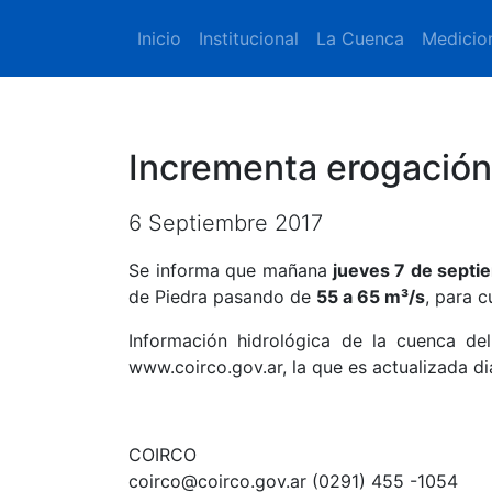
Inicio
Institucional
La Cuenca
Medicio
Incrementa erogación
6 Septiembre 2017
Se informa que mañana
jueves 7 de septi
de Piedra pasando de
55 a 65 m³/s
, para c
Información hidrológica de la cuenca del
www.coirco.gov.ar, la que es actualizada di
COIRCO
coirco@coirco.gov.ar (0291) 455 -1054