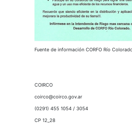
Fuente de información CORFO Río Colorad
COIRCO
coirco@coirco.gov.ar
(0291) 455 1054 / 3054
CP 12_28