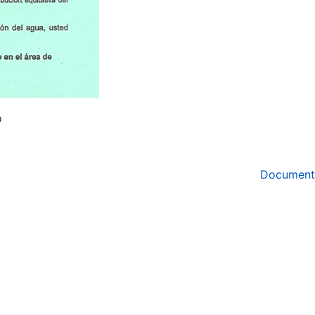
o
Document